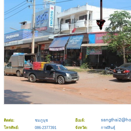
ติดต่อ:
ชมภูนุช
อีเมล์:
โทรศัพย์:
086-2377391
จังหวัด:
กาฬสินธุ์