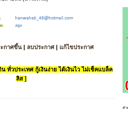
์:
ัด:
สตูล
ระกาศขึ้น
|
ลบประกาศ
|
แก้ไขประกาศ
น ทั่วประเทศ กู้เงินง่าย ได้เงินไว ไม่เช็คแบล็ค
ลิส ]
คำค