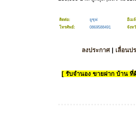
ติดต่อ:
ยูซุฟ
อีเมล
โทรศัพย์:
0869588491
จังหว
ลงประกาศ
|
เลื่อนป
[ รับจำนอง ขายฝาก บ้าน ที่ดิ