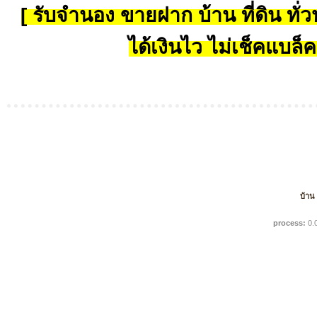
[ รับจำนอง ขายฝาก บ้าน ที่ดิน ทั่วป
ได้เงินไว ไม่เช็คแบล็ค
บ้าน
process:
0.