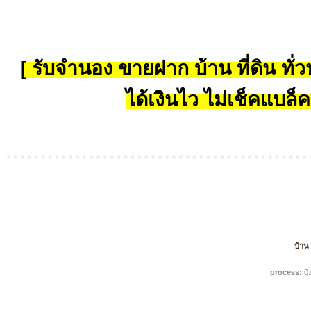
[ รับจำนอง ขายฝาก บ้าน ที่ดิน ทั่วป
ได้เงินไว ไม่เช็คแบล็ค
บ้าน
process:
0.