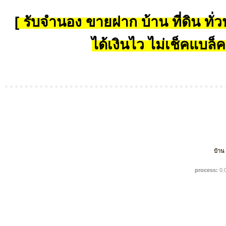
[ รับจำนอง ขายฝาก บ้าน ที่ดิน ทั่วป
ได้เงินไว ไม่เช็คแบล็ค
บ้าน
process:
0.